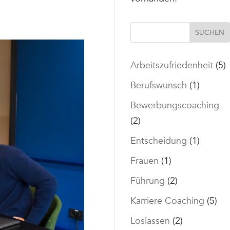
SUCHEN
Arbeitszufriedenheit
(5)
Berufswunsch
(1)
Bewerbungscoaching
(2)
Entscheidung
(1)
Frauen
(1)
Führung
(2)
Karriere Coaching
(5)
Loslassen
(2)