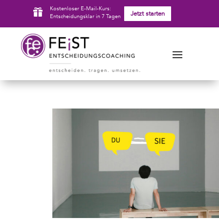
Kostenloser E-Mail-Kurs:

Jetzt starten
Entscheidungsklar in 7 Tagen