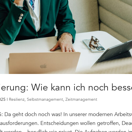
ierung: Wie kann ich noch bes
025
|
Resilienz
,
Selbstmanagement
,
Zeitmanagement
a geht doch noch was! In unserer modernen Arbeitsw
ausforderungen. Entscheidungen wollen getroffen, Dead