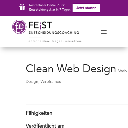
Kostenloser E-Mail-Kurs:

Jetzt starten
Entscheidungsklar in 7 Tagen
Clean Web Design
Web
Design
,
Wireframes
Fähigkeiten
Veröffentlicht am