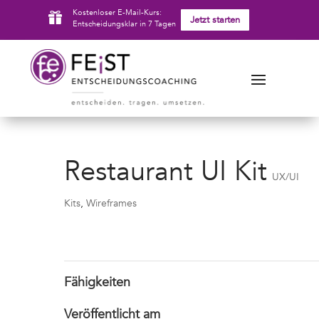
Kostenloser E-Mail-Kurs:

Jetzt starten
Entscheidungsklar in 7 Tagen
Restaurant UI Kit
UX/UI
Kits
,
Wireframes
Fähigkeiten
Veröffentlicht am