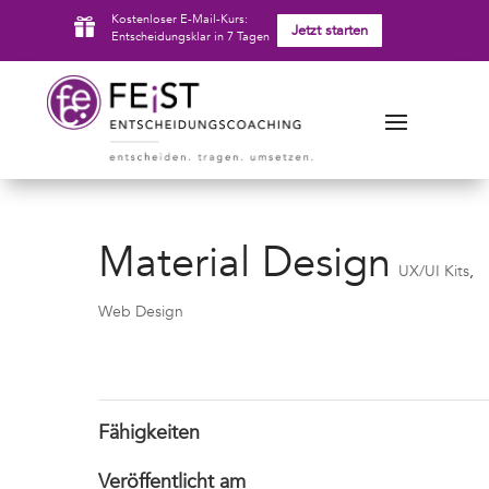
Kostenloser E-Mail-Kurs:

Jetzt starten
Entscheidungsklar in 7 Tagen
Material Design
UX/UI Kits
,
Web Design
Fähigkeiten
Veröffentlicht am