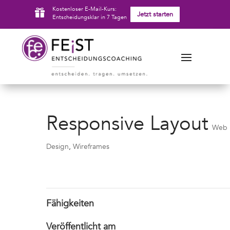
Kostenloser E-Mail-Kurs:

Jetzt starten
Entscheidungsklar in 7 Tagen
Responsive Layout
Web
Design
,
Wireframes
Fähigkeiten
Veröffentlicht am